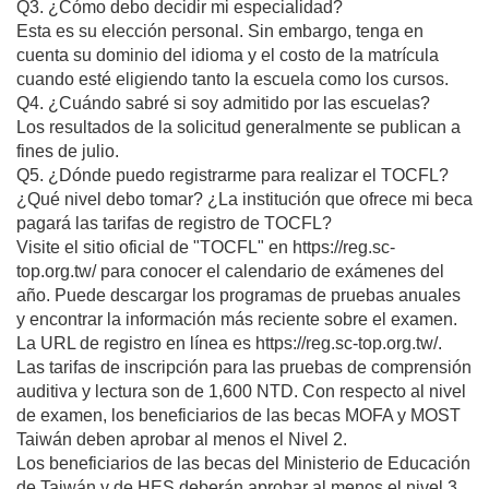
Q3. ¿Cómo debo decidir mi especialidad?
Esta es su elección personal. Sin embargo, tenga en
cuenta su dominio del idioma y el costo de la matrícula
cuando esté eligiendo tanto la escuela como los cursos.
Q4. ¿Cuándo sabré si soy admitido por las escuelas?
Los resultados de la solicitud generalmente se publican a
fines de julio.
Q5. ¿Dónde puedo registrarme para realizar el TOCFL?
¿Qué nivel debo tomar? ¿La institución que ofrece mi beca
pagará las tarifas de registro de TOCFL?
Visite el sitio oficial de "TOCFL" en https://reg.sc-
top.org.tw/ para conocer el calendario de exámenes del
año. Puede descargar los programas de pruebas anuales
y encontrar la información más reciente sobre el examen.
La URL de registro en línea es https://reg.sc-top.org.tw/.
Las tarifas de inscripción para las pruebas de comprensión
auditiva y lectura son de 1,600 NTD. Con respecto al nivel
de examen, los beneficiarios de las becas MOFA y MOST
Taiwán deben aprobar al menos el Nivel 2.
Los beneficiarios de las becas del Ministerio de Educación
de Taiwán y de HES deberán aprobar al menos el nivel 3.